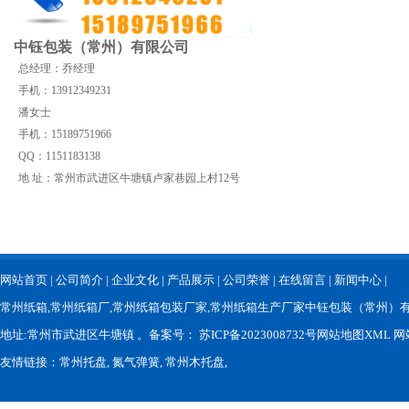
中钰包装（常州）有限公司
总经理：乔经理
手机：13912349231
潘女士
手机：15189751966
QQ：1151183138
地 址：常州市武进区牛塘镇卢家巷园上村12号
网站首页
|
公司简介
|
企业文化
|
产品展示
|
公司荣誉
|
在线留言
|
新闻中心
|
常州纸箱
,
常州纸箱厂
,
常州纸箱包装厂家
,
常州纸箱生产厂家
中钰包装（常州）有限公
地址:常州市武进区牛塘镇 。备案号：
苏ICP备2023008732号
网站地图XML
网
友情链接：
常州托盘
,
氮气弹簧
,
常州木托盘
,